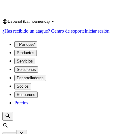
Español (Latinoamérica)
Language
¿Has recibido un ataque?
Centro de soporte
Iniciar sesión
¿Por qué?
Productos
Servicios
Soluciones
Desarrolladores
Socios
Resources
Precios
Search