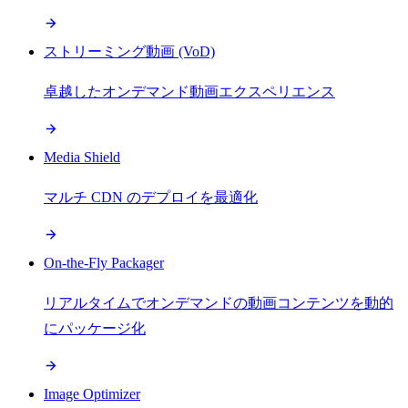
ストリーミング動画 (VoD)
卓越したオンデマンド動画エクスペリエンス
Media Shield
マルチ CDN のデプロイを最適化
On-the-Fly Packager
リアルタイムでオンデマンドの動画コンテンツを動的
にパッケージ化
Image Optimizer