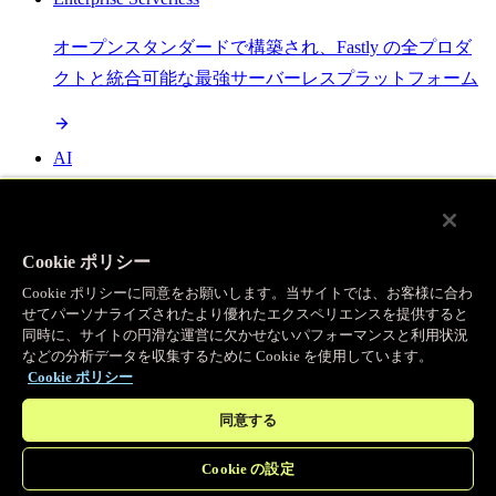
オープンスタンダードで構築され、Fastly の全プロダ
クトと統合可能な最強サーバーレスプラットフォーム
AI
セマンティックキャッシングで AI ワークロードを加
速し、効率性を向上させます
Cookie ポリシー
Cookie ポリシーに同意をお願いします。当サイトでは、お客様に合わ
せてパーソナライズされたより優れたエクスペリエンスを提供すると
Object Storage
同時に、サイトの円滑な運営に欠かせないパフォーマンスと利用状況
などの分析データを収集するために Cookie を使用しています。
送信量ゼロで大容量ファイルにエッジで直接アクセス
Cookie ポリシー
同意する
プログラマブルキャッシュ
Cookie の設定
当社のコンテンツ配信ネットワークを支える伝説的な