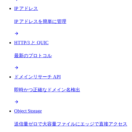
IP アドレス
IP アドレスを簡単に管理
HTTP/3 と QUIC
最新のプロトコル
ドメインリサーチ API
即時かつ正確なドメイン名検出
Object Storage
送信量ゼロで大容量ファイルにエッジで直接アクセス