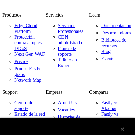
Productos
Servicios
Learn
Edge Cloud
Servicios
Documentación
Platform
Profesionales
Desarrolladores
Protección
CDN
Biblioteca de
contra ataques
administrada
recursos
DDoS
Planes de
Blog
Next-Gen WAF
soporte
Events
Talk to an
Precios
Expert
Prueba Fastly
gratis
Network Map
Support
Empresa
Comparar
Centro de
About Us
Fastly vs
soporte
Akamai
Vacantes
Estado de la red
Fastly vs
Historias de
Cloudflare
Contacto
clientes
Fastly vs
Socios
Imperva