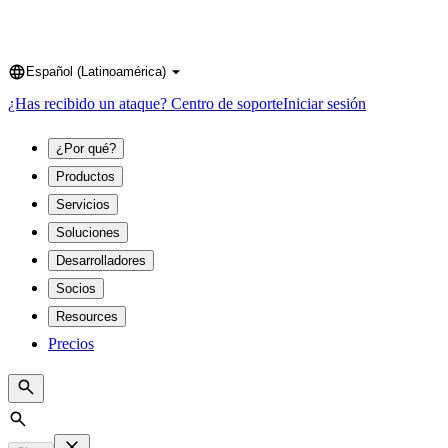
Español (Latinoamérica)
Language
¿Has recibido un ataque?
Centro de soporte
Iniciar sesión
¿Por qué?
Productos
Servicios
Soluciones
Desarrolladores
Socios
Resources
Precios
Search