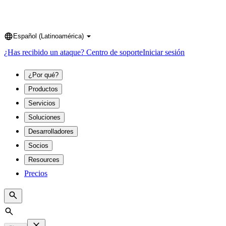
Español (Latinoamérica)
Language
¿Has recibido un ataque?
Centro de soporte
Iniciar sesión
¿Por qué?
Productos
Servicios
Soluciones
Desarrolladores
Socios
Resources
Precios
Search