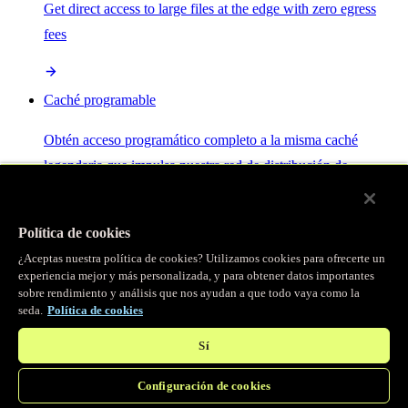
Get direct access to large files at the edge with zero egress
fees
Caché programable
Obtén acceso programático completo a la misma caché
legendaria que impulsa nuestra red de distribución de
contenido.
Política de cookies
Servidor MCP
¿Aceptas nuestra política de cookies? Utilizamos cookies para ofrecerte un
experiencia mejor y más personalizada, y para obtener datos importantes
sobre rendimiento y análisis que nos ayudan a que todo vaya como la
Control por IA para tus servicios Fastly.
seda.
Política de cookies
Sí
Configuración de cookies