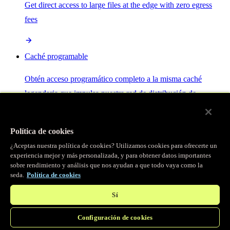
Get direct access to large files at the edge with zero egress
fees
Caché programable
Obtén acceso programático completo a la misma caché
legendaria que impulsa nuestra red de distribución de
contenido.
Política de cookies
Servidor MCP
¿Aceptas nuestra política de cookies? Utilizamos cookies para ofrecerte un
experiencia mejor y más personalizada, y para obtener datos importantes
sobre rendimiento y análisis que nos ayudan a que todo vaya como la
Control por IA para tus servicios Fastly.
seda.
Política de cookies
Sí
Configuración de cookies