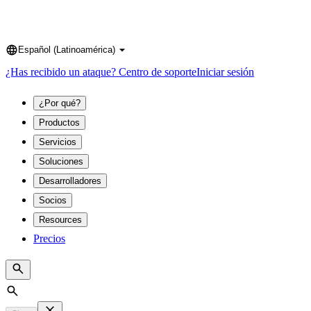
Español (Latinoamérica)
Language
¿Has recibido un ataque?
Centro de soporte
Iniciar sesión
¿Por qué?
Productos
Servicios
Soluciones
Desarrolladores
Socios
Resources
Precios
Search