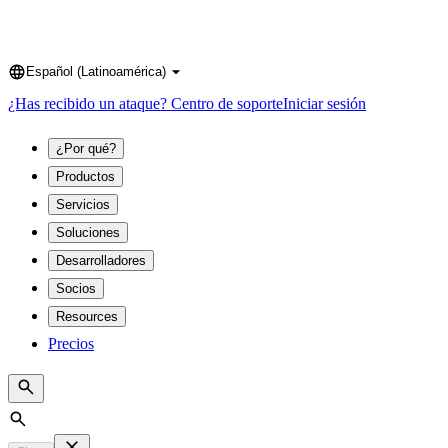
Español (Latinoamérica)
Language
¿Has recibido un ataque?
Centro de soporte
Iniciar sesión
¿Por qué?
Productos
Servicios
Soluciones
Desarrolladores
Socios
Resources
Precios
Search