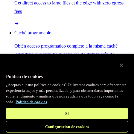
Get direct access to large files at the edge with zero egress
fees
Caché programable
Obtén acceso programático completo a la misma caché
legendaria que impulsa nuestra red de distribución de
contenido.
Política de cookies
Servidor MCP
¿Aceptas nuestra política de cookies? Utilizamos cookies para ofrecerte un
experiencia mejor y más personalizada, y para obtener datos importantes
sobre rendimiento y análisis que nos ayudan a que todo vaya como la
Control por IA para tus servicios Fastly.
seda.
Política de cookies
Sí
Configuración de cookies