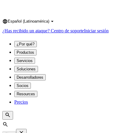
Español (Latinoamérica)
Language
¿Has recibido un ataque?
Centro de soporte
Iniciar sesión
¿Por qué?
Productos
Servicios
Soluciones
Desarrolladores
Socios
Resources
Precios
Search