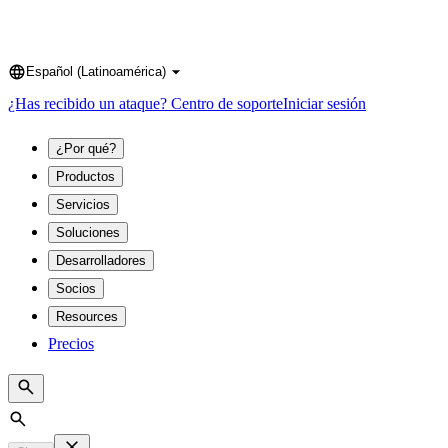
Español (Latinoamérica)
Language
¿Has recibido un ataque?
Centro de soporte
Iniciar sesión
¿Por qué?
Productos
Servicios
Soluciones
Desarrolladores
Socios
Resources
Precios
Search