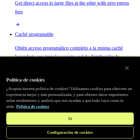
Get direct access to large files at the edge with zero egress
fees
Caché programable
Obtén acceso programático completo a la misma caché
legendaria que impulsa nuestra red de distribución de
contenido.
Política de cookies
Servidor MCP
¿Aceptas nuestra política de cookies? Utilizamos cookies para ofrecerte un
experiencia mejor y más personalizada, y para obtener datos importantes
sobre rendimiento y análisis que nos ayudan a que todo vaya como la
Control por IA para tus servicios Fastly.
seda.
Política de cookies
Sí
Configuración de cookies