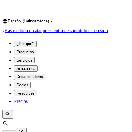
Español (Latinoamérica)
Language
¿Has recibido un ataque?
Centro de soporte
Iniciar sesión
¿Por qué?
Productos
Servicios
Soluciones
Desarrolladores
Socios
Resources
Precios
Search