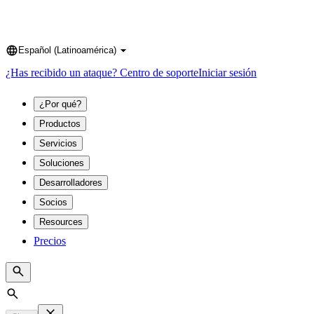
Español (Latinoamérica)
Language
¿Has recibido un ataque?
Centro de soporte
Iniciar sesión
¿Por qué?
Productos
Servicios
Soluciones
Desarrolladores
Socios
Resources
Precios
Search