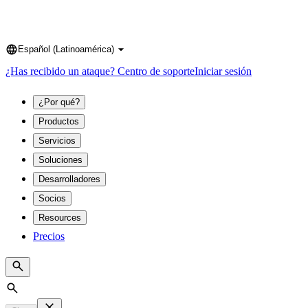
Español (Latinoamérica)
Language
¿Has recibido un ataque?
Centro de soporte
Iniciar sesión
¿Por qué?
Productos
Servicios
Soluciones
Desarrolladores
Socios
Resources
Precios
Search