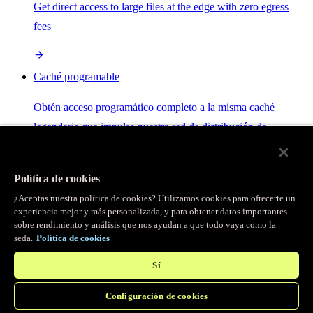
Get direct access to large files at the edge with zero egress
fees
Caché programable
Obtén acceso programático completo a la misma caché
legendaria que impulsa nuestra red de distribución de
contenido.
Política de cookies
Servidor MCP
¿Aceptas nuestra política de cookies? Utilizamos cookies para ofrecerte un
experiencia mejor y más personalizada, y para obtener datos importantes
sobre rendimiento y análisis que nos ayudan a que todo vaya como la
Control por IA para tus servicios Fastly.
seda.
Política de cookies
Sí
Configuración de cookies