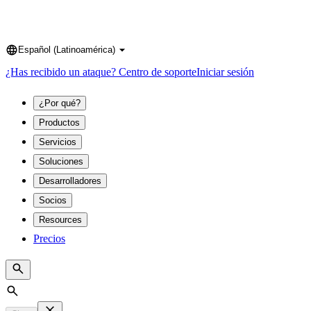
Español (Latinoamérica)
Language
¿Has recibido un ataque?
Centro de soporte
Iniciar sesión
¿Por qué?
Productos
Servicios
Soluciones
Desarrolladores
Socios
Resources
Precios
Search