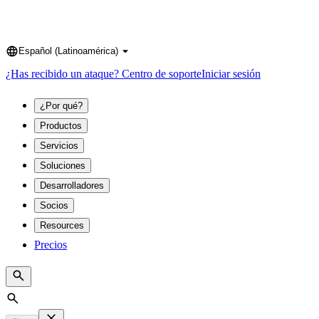
Español (Latinoamérica)
Language
¿Has recibido un ataque?
Centro de soporte
Iniciar sesión
¿Por qué?
Productos
Servicios
Soluciones
Desarrolladores
Socios
Resources
Precios
Search