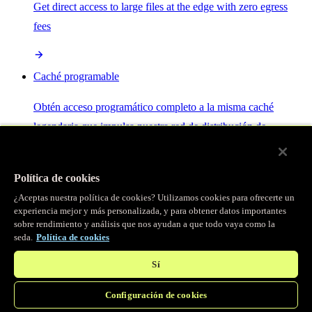
Get direct access to large files at the edge with zero egress
fees
Caché programable
Obtén acceso programático completo a la misma caché
legendaria que impulsa nuestra red de distribución de
contenido.
Política de cookies
Servidor MCP
¿Aceptas nuestra política de cookies? Utilizamos cookies para ofrecerte un
experiencia mejor y más personalizada, y para obtener datos importantes
sobre rendimiento y análisis que nos ayudan a que todo vaya como la
Control por IA para tus servicios Fastly.
seda.
Política de cookies
Sí
Configuración de cookies