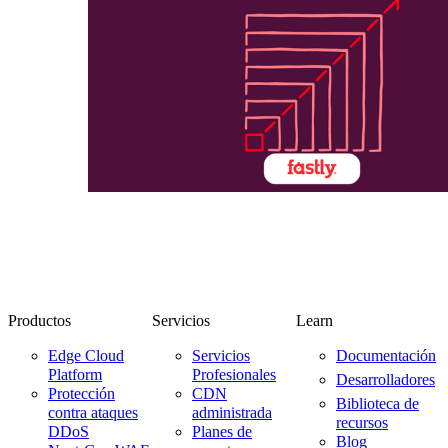
Productos
Servicios
Learn
Edge Cloud
Servicios
Documentación
Platform
Profesionales
Desarrolladores
Protección
CDN
Biblioteca de
contra ataques
administrada
recursos
DDoS
Planes de
Blog