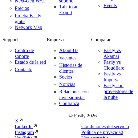
Next-Gen WAF
soporte
Events
Talk to an
Precios
Expert
Prueba Fastly
gratis
Network Map
Support
Empresa
Comparar
Centro de
About Us
Fastly vs
soporte
Akamai
Vacantes
Estado de la red
Fastly vs
Historias de
Cloudflare
Contacto
clientes
Fastly vs
Socios
Imperva
Noticias
Fastly con
proveedores de
Relaciones con
la nube
inversionistas
Confianza
© Fastly 2026
X
LinkedIn
Condiciones del servicio
Instagram
Política de privacidad