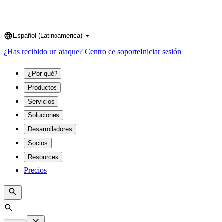
Español (Latinoamérica)
Language
¿Has recibido un ataque?
Centro de soporte
Iniciar sesión
¿Por qué?
Productos
Servicios
Soluciones
Desarrolladores
Socios
Resources
Precios
Search