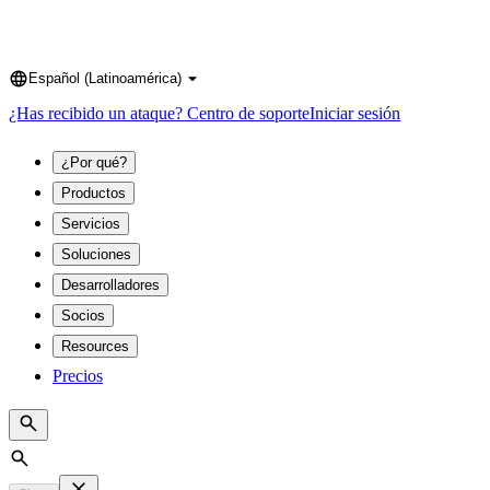
Español (Latinoamérica)
Language
¿Has recibido un ataque?
Centro de soporte
Iniciar sesión
¿Por qué?
Productos
Servicios
Soluciones
Desarrolladores
Socios
Resources
Precios
Search