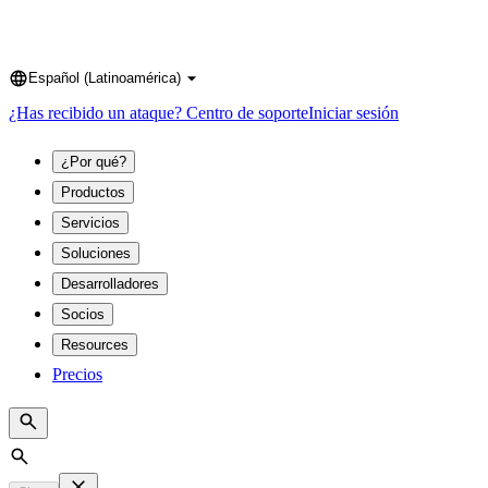
Español (Latinoamérica)
Language
¿Has recibido un ataque?
Centro de soporte
Iniciar sesión
¿Por qué?
Productos
Servicios
Soluciones
Desarrolladores
Socios
Resources
Precios
Search