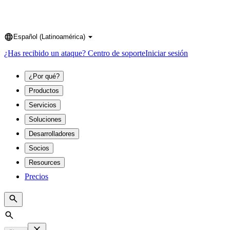
Español (Latinoamérica)
Language
¿Has recibido un ataque?
Centro de soporte
Iniciar sesión
¿Por qué?
Productos
Servicios
Soluciones
Desarrolladores
Socios
Resources
Precios
Search