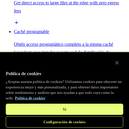
Get direct access to large files at the edge with zero egress
fees
Caché programable
Obtén acceso programático completo a la misma caché
legendaria que impulsa nuestra red de distribución de
contenido.
Política de cookies
Servidor MCP
¿Aceptas nuestra política de cookies? Utilizamos cookies para ofrecerte un
experiencia mejor y más personalizada, y para obtener datos importantes
sobre rendimiento y análisis que nos ayudan a que todo vaya como la
Control por IA para tus servicios Fastly.
seda.
Política de cookies
Sí
Configuración de cookies