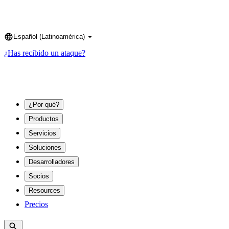
Español (Latinoamérica)
Language
¿Has recibido un ataque?
¿Por qué?
Productos
Servicios
Soluciones
Desarrolladores
Socios
Resources
Precios