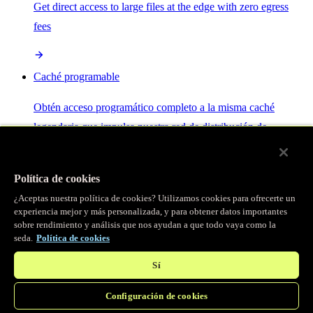
Get direct access to large files at the edge with zero egress
fees
Caché programable
Obtén acceso programático completo a la misma caché
legendaria que impulsa nuestra red de distribución de
contenido.
Política de cookies
Servidor MCP
¿Aceptas nuestra política de cookies? Utilizamos cookies para ofrecerte un
experiencia mejor y más personalizada, y para obtener datos importantes
sobre rendimiento y análisis que nos ayudan a que todo vaya como la
Control por IA para tus servicios Fastly.
seda.
Política de cookies
Sí
Configuración de cookies