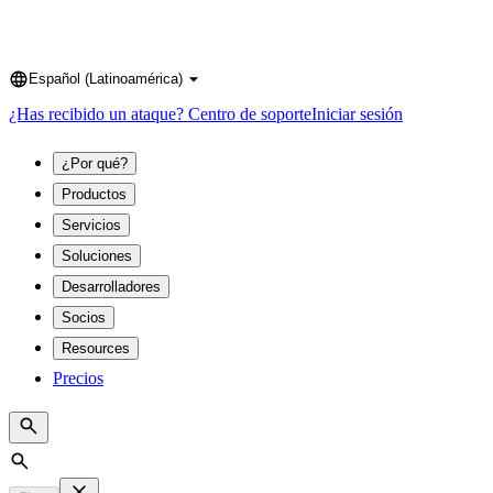
Español (Latinoamérica)
Language
¿Has recibido un ataque?
Centro de soporte
Iniciar sesión
¿Por qué?
Productos
Servicios
Soluciones
Desarrolladores
Socios
Resources
Precios
Search