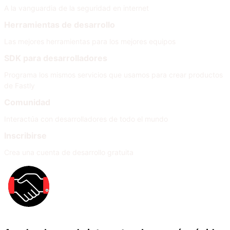
A la vanguardia de la seguridad en internet
Herramientas de desarrollo
Las mejores herramientas para los mejores equipos
SDK para desarrolladores
Programa los mismos servicios que usamos para crear productos
de Fastly
Comunidad
Interactúa con desarrolladores de todo el mundo
Inscribirse
Crea una cuenta de desarrollo gratuita