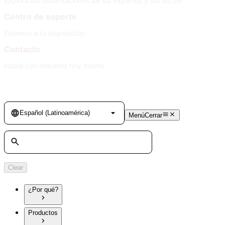
Explora las observaciones de los expertos y del sector
Centro de soporte
Estamos a tu disposición
Contacto
Habla con nosotros hoy mismo
Language
Español (Latinoamérica)
Menú
Cerrar
Search
Clear
¿Por qué?
Productos