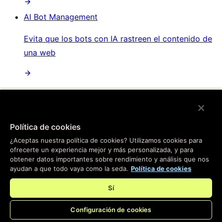
AI Bot Management
Evita que los bots con IA rastreen el contenido de
una web
/
Productos
Política de cookies
Main menu
¿Aceptas nuestra política de cookies? Utilizamos cookies para
ofrecerte un experiencia mejor y más personalizada, y para
Compute
obtener datos importantes sobre rendimiento y análisis que nos
ayudan a que todo vaya como la seda.
Política de cookies
Edge computing
Sí
Lleva las aplicaciones al edge: nuestra plataforma
Configuración de cookies
instantánea te ayudará a crear experiencias