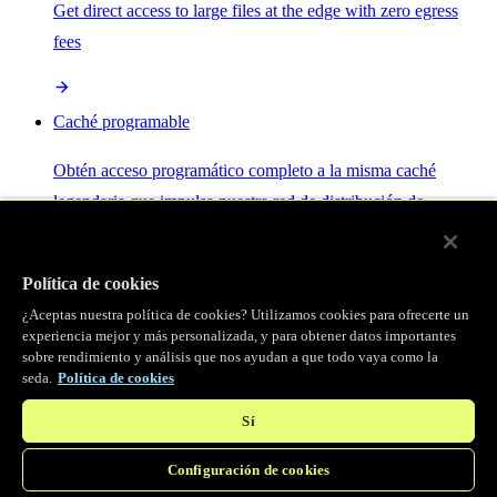
Get direct access to large files at the edge with zero egress
fees
Caché programable
Obtén acceso programático completo a la misma caché
legendaria que impulsa nuestra red de distribución de
contenido.
Política de cookies
Servidor MCP
¿Aceptas nuestra política de cookies? Utilizamos cookies para ofrecerte un
experiencia mejor y más personalizada, y para obtener datos importantes
sobre rendimiento y análisis que nos ayudan a que todo vaya como la
Control por IA para tus servicios Fastly.
seda.
Política de cookies
Sí
Configuración de cookies