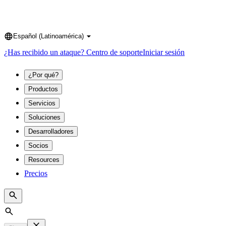
Español (Latinoamérica)
Language
¿Has recibido un ataque?
Centro de soporte
Iniciar sesión
¿Por qué?
Productos
Servicios
Soluciones
Desarrolladores
Socios
Resources
Precios
Search