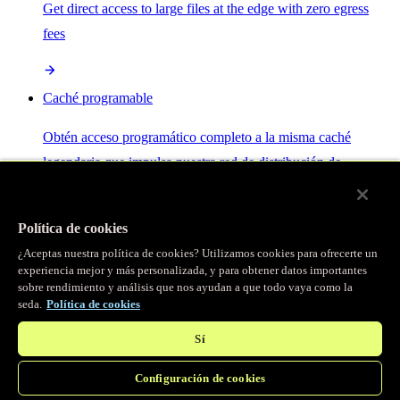
Get direct access to large files at the edge with zero egress
fees
Caché programable
Obtén acceso programático completo a la misma caché
legendaria que impulsa nuestra red de distribución de
contenido.
Política de cookies
Servidor MCP
¿Aceptas nuestra política de cookies? Utilizamos cookies para ofrecerte un
experiencia mejor y más personalizada, y para obtener datos importantes
sobre rendimiento y análisis que nos ayudan a que todo vaya como la
Control por IA para tus servicios Fastly.
seda.
Política de cookies
Sí
Configuración de cookies