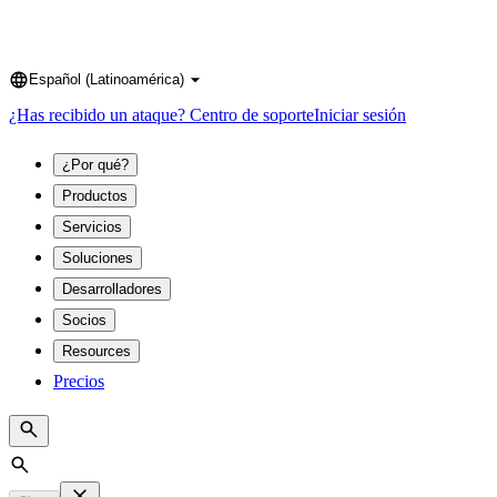
Español (Latinoamérica)
Language
¿Has recibido un ataque?
Centro de soporte
Iniciar sesión
¿Por qué?
Productos
Servicios
Soluciones
Desarrolladores
Socios
Resources
Precios
Search