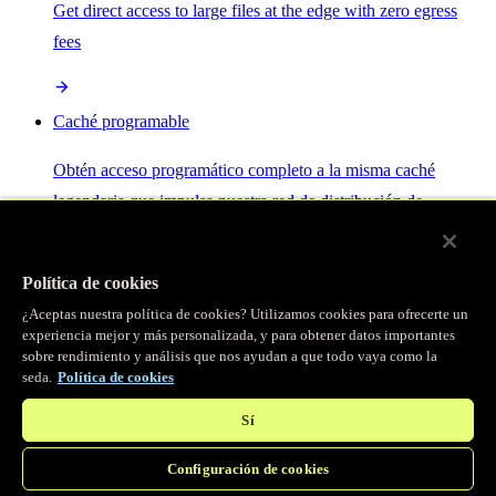
Get direct access to large files at the edge with zero egress
fees
Caché programable
Obtén acceso programático completo a la misma caché
legendaria que impulsa nuestra red de distribución de
contenido.
Política de cookies
Servidor MCP
¿Aceptas nuestra política de cookies? Utilizamos cookies para ofrecerte un
experiencia mejor y más personalizada, y para obtener datos importantes
sobre rendimiento y análisis que nos ayudan a que todo vaya como la
Control por IA para tus servicios Fastly.
seda.
Política de cookies
Sí
Configuración de cookies