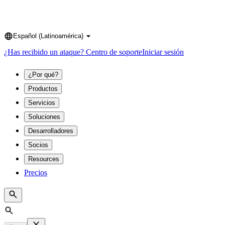
Español (Latinoamérica)
Language
¿Has recibido un ataque?
Centro de soporte
Iniciar sesión
¿Por qué?
Productos
Servicios
Soluciones
Desarrolladores
Socios
Resources
Precios
Search