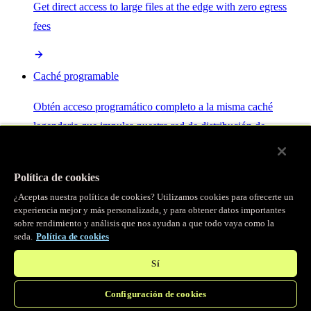
Get direct access to large files at the edge with zero egress
fees
Caché programable
Obtén acceso programático completo a la misma caché
legendaria que impulsa nuestra red de distribución de
contenido.
Política de cookies
Servidor MCP
¿Aceptas nuestra política de cookies? Utilizamos cookies para ofrecerte un
experiencia mejor y más personalizada, y para obtener datos importantes
sobre rendimiento y análisis que nos ayudan a que todo vaya como la
Control por IA para tus servicios Fastly.
seda.
Política de cookies
Sí
Configuración de cookies