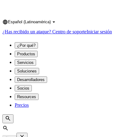
Español (Latinoamérica)
Language
¿Has recibido un ataque?
Centro de soporte
Iniciar sesión
¿Por qué?
Productos
Servicios
Soluciones
Desarrolladores
Socios
Resources
Precios
Search