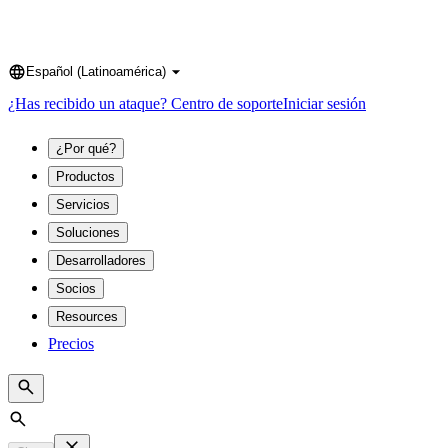
Español (Latinoamérica)
Language
¿Has recibido un ataque?
Centro de soporte
Iniciar sesión
¿Por qué?
Productos
Servicios
Soluciones
Desarrolladores
Socios
Resources
Precios
Search