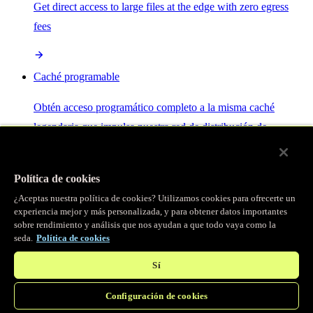
Get direct access to large files at the edge with zero egress
fees
Caché programable
Obtén acceso programático completo a la misma caché
legendaria que impulsa nuestra red de distribución de
contenido.
Política de cookies
Servidor MCP
¿Aceptas nuestra política de cookies? Utilizamos cookies para ofrecerte un
experiencia mejor y más personalizada, y para obtener datos importantes
sobre rendimiento y análisis que nos ayudan a que todo vaya como la
Control por IA para tus servicios Fastly.
seda.
Política de cookies
Sí
Configuración de cookies