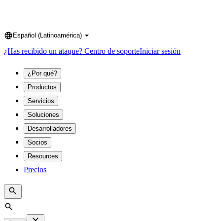
Español (Latinoamérica)
Language
¿Has recibido un ataque?
Centro de soporte
Iniciar sesión
¿Por qué?
Productos
Servicios
Soluciones
Desarrolladores
Socios
Resources
Precios
Search