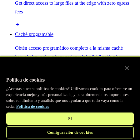
Get direct access to large files at the edge with zero egress
fees
Caché programable
Obtén acceso programático completo a la misma caché
legendaria que impulsa nuestra red de distribución de
contenido.
Política de cookies
Servidor MCP
¿Aceptas nuestra política de cookies? Utilizamos cookies para ofrecerte un
experiencia mejor y más personalizada, y para obtener datos importantes
sobre rendimiento y análisis que nos ayudan a que todo vaya como la
Control por IA para tus servicios Fastly.
seda.
Política de cookies
Sí
Configuración de cookies