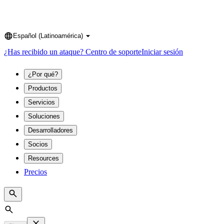
Español (Latinoamérica)
Language
¿Has recibido un ataque?
Centro de soporte
Iniciar sesión
¿Por qué?
Productos
Servicios
Soluciones
Desarrolladores
Socios
Resources
Precios
Search