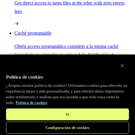
Get direct access to large files at the edge with zero egress
fees
Caché programable
Obtén acceso programático completo a la misma caché
legendaria que impulsa nuestra red de distribución de
contenido.
Política de cookies
Servidor MCP
¿Aceptas nuestra política de cookies? Utilizamos cookies para ofrecerte un
experiencia mejor y más personalizada, y para obtener datos importantes
sobre rendimiento y análisis que nos ayudan a que todo vaya como la
Control por IA para tus servicios Fastly.
seda.
Política de cookies
Sí
Configuración de cookies