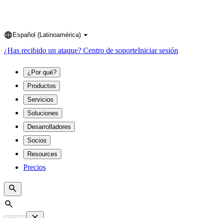
Español (Latinoamérica)
Language
¿Has recibido un ataque?
Centro de soporte
Iniciar sesión
¿Por qué?
Productos
Servicios
Soluciones
Desarrolladores
Socios
Resources
Precios
Search