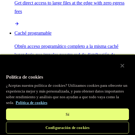
Get direct access to large files at the edge with zero egress
fees
Caché programable
Obtén acceso programático completo a la misma caché
legendaria que impulsa nuestra red de distribución de
contenido.
Política de cookies
Servidor MCP
¿Aceptas nuestra política de cookies? Utilizamos cookies para ofrecerte un
experiencia mejor y más personalizada, y para obtener datos importantes
sobre rendimiento y análisis que nos ayudan a que todo vaya como la
Control por IA para tus servicios Fastly.
seda.
Política de cookies
Sí
Configuración de cookies