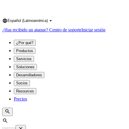
Español (Latinoamérica)
Language
¿Has recibido un ataque?
Centro de soporte
Iniciar sesión
¿Por qué?
Productos
Servicios
Soluciones
Desarrolladores
Socios
Resources
Precios
Search