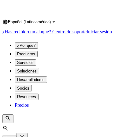
Español (Latinoamérica)
Language
¿Has recibido un ataque?
Centro de soporte
Iniciar sesión
¿Por qué?
Productos
Servicios
Soluciones
Desarrolladores
Socios
Resources
Precios
Search