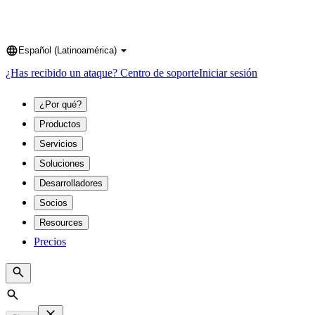
Español (Latinoamérica)
Language
¿Has recibido un ataque?
Centro de soporte
Iniciar sesión
¿Por qué?
Productos
Servicios
Soluciones
Desarrolladores
Socios
Resources
Precios
Search