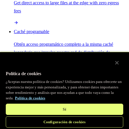
Get direct access to large files at the edge with zero egress
fees
Caché programable
Obtén acceso programático completo a la misma caché
legendaria que impulsa nuestra red de distribución de
contenido.
Política de cookies
Servidor MCP
¿Aceptas nuestra política de cookies? Utilizamos cookies para ofrecerte un
experiencia mejor y más personalizada, y para obtener datos importantes
sobre rendimiento y análisis que nos ayudan a que todo vaya como la
Control por IA para tus servicios Fastly.
seda.
Política de cookies
Sí
Configuración de cookies