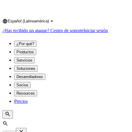
Español (Latinoamérica)
Language
¿Has recibido un ataque?
Centro de soporte
Iniciar sesión
¿Por qué?
Productos
Servicios
Soluciones
Desarrolladores
Socios
Resources
Precios
Search