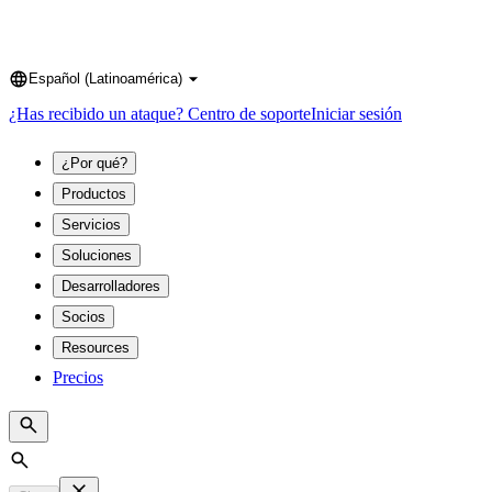
Español (Latinoamérica)
Language
¿Has recibido un ataque?
Centro de soporte
Iniciar sesión
¿Por qué?
Productos
Servicios
Soluciones
Desarrolladores
Socios
Resources
Precios
Search