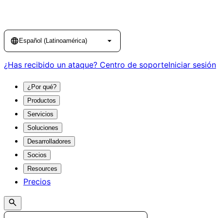
Language
Español (Latinoamérica)
¿Has recibido un ataque?
Centro de soporte
Iniciar sesión
¿Por qué?
Productos
Servicios
Soluciones
Desarrolladores
Socios
Resources
Precios
Search