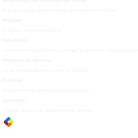
Relaciones con analistas del sector
Descubre lo que los analistas del sector opinan de Fastly
Noticias
Noticias y anuncios recientes
Plataforma
La plataforma que impulsa la calidad, la velocidad y la seguridad de
Historias de clientes
Así es como se alcanza el éxito en internet
Eventos
Asiste a eventos en los que participa Fastly
Vacantes
Únete al equipo que está mejorando internet