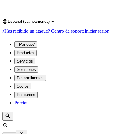
Español (Latinoamérica)
Language
¿Has recibido un ataque?
Centro de soporte
Iniciar sesión
¿Por qué?
Productos
Servicios
Soluciones
Desarrolladores
Socios
Resources
Precios
Search