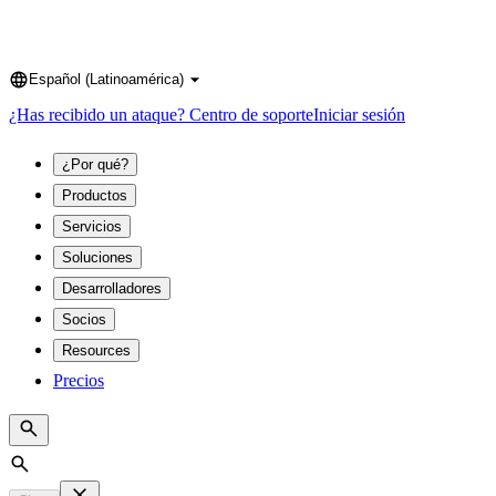
Español (Latinoamérica)
Language
¿Has recibido un ataque?
Centro de soporte
Iniciar sesión
¿Por qué?
Productos
Servicios
Soluciones
Desarrolladores
Socios
Resources
Precios
Search