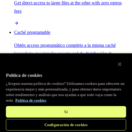
Get direct access to large files at the edge with zero egress
fees
Caché programable
Obtén acceso programático completo a la misma caché
legendaria que impulsa nuestra red de distribución de
contenido.
Política de cookies
Servidor MCP
¿Aceptas nuestra política de cookies? Utilizamos cookies para ofrecerte un
experiencia mejor y más personalizada, y para obtener datos importantes
sobre rendimiento y análisis que nos ayudan a que todo vaya como la
Control por IA para tus servicios Fastly.
seda.
Política de cookies
Sí
Configuración de cookies