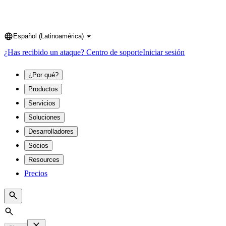
Español (Latinoamérica)
Language
¿Has recibido un ataque?
Centro de soporte
Iniciar sesión
¿Por qué?
Productos
Servicios
Soluciones
Desarrolladores
Socios
Resources
Precios
Search