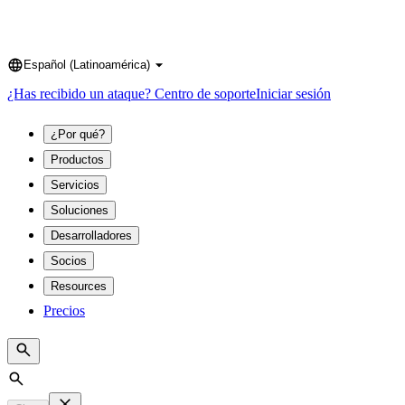
Español (Latinoamérica)
Language
¿Has recibido un ataque?
Centro de soporte
Iniciar sesión
¿Por qué?
Productos
Servicios
Soluciones
Desarrolladores
Socios
Resources
Precios
Search