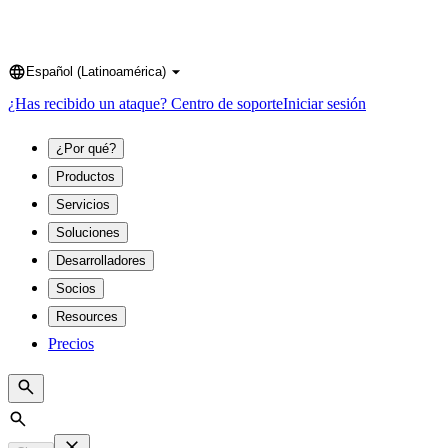
Español (Latinoamérica)
Language
¿Has recibido un ataque?
Centro de soporte
Iniciar sesión
¿Por qué?
Productos
Servicios
Soluciones
Desarrolladores
Socios
Resources
Precios
Search