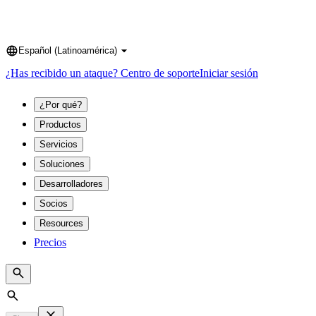
Español (Latinoamérica)
Language
¿Has recibido un ataque?
Centro de soporte
Iniciar sesión
¿Por qué?
Productos
Servicios
Soluciones
Desarrolladores
Socios
Resources
Precios
Search