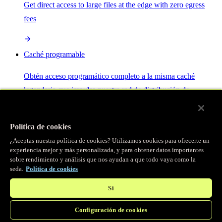
Get direct access to large files at the edge with zero egress
fees
Caché programable
Obtén acceso programático completo a la misma caché
legendaria que impulsa nuestra red de distribución de
contenido.
Política de cookies
Servidor MCP
¿Aceptas nuestra política de cookies? Utilizamos cookies para ofrecerte un
experiencia mejor y más personalizada, y para obtener datos importantes
sobre rendimiento y análisis que nos ayudan a que todo vaya como la
Control por IA para tus servicios Fastly.
seda.
Política de cookies
Sí
Configuración de cookies