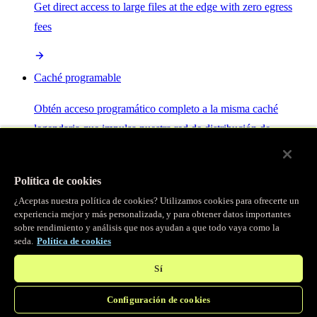
Get direct access to large files at the edge with zero egress
fees
Caché programable
Obtén acceso programático completo a la misma caché
legendaria que impulsa nuestra red de distribución de
contenido.
Política de cookies
Servidor MCP
¿Aceptas nuestra política de cookies? Utilizamos cookies para ofrecerte un
experiencia mejor y más personalizada, y para obtener datos importantes
sobre rendimiento y análisis que nos ayudan a que todo vaya como la
Control por IA para tus servicios Fastly.
seda.
Política de cookies
Sí
Configuración de cookies