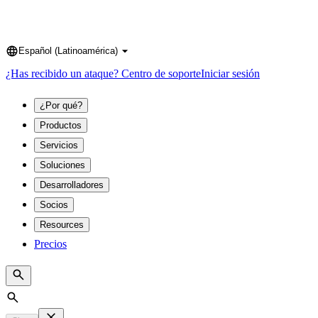
Español (Latinoamérica)
Language
¿Has recibido un ataque?
Centro de soporte
Iniciar sesión
¿Por qué?
Productos
Servicios
Soluciones
Desarrolladores
Socios
Resources
Precios
Search