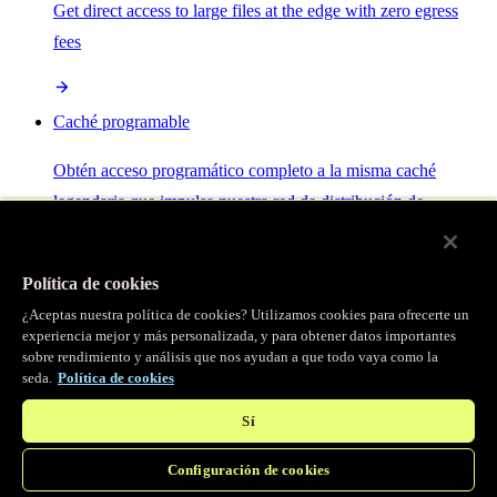
Get direct access to large files at the edge with zero egress
fees
Caché programable
Obtén acceso programático completo a la misma caché
legendaria que impulsa nuestra red de distribución de
contenido.
Política de cookies
Servidor MCP
¿Aceptas nuestra política de cookies? Utilizamos cookies para ofrecerte un
experiencia mejor y más personalizada, y para obtener datos importantes
sobre rendimiento y análisis que nos ayudan a que todo vaya como la
Control por IA para tus servicios Fastly.
seda.
Política de cookies
Sí
Configuración de cookies