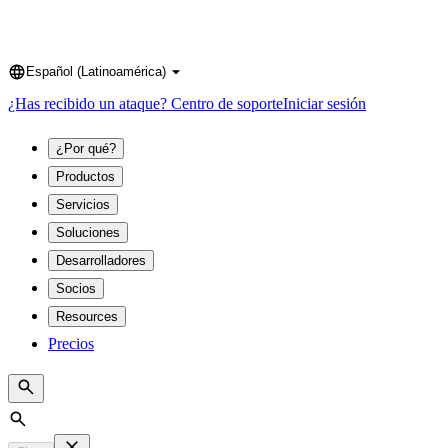
Español (Latinoamérica)
Language
¿Has recibido un ataque?
Centro de soporte
Iniciar sesión
¿Por qué?
Productos
Servicios
Soluciones
Desarrolladores
Socios
Resources
Precios
Search