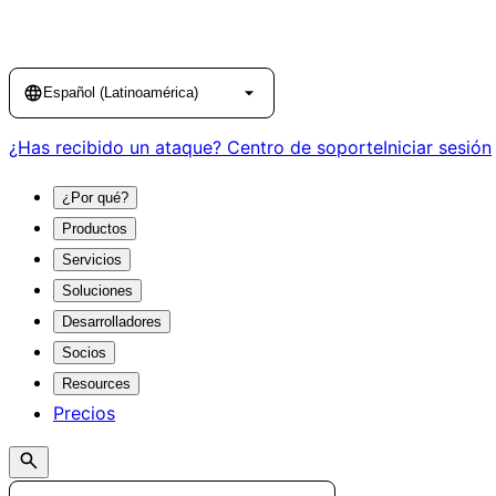
Language
Español (Latinoamérica)
¿Has recibido un ataque?
Centro de soporte
Iniciar sesión
¿Por qué?
Productos
Servicios
Soluciones
Desarrolladores
Socios
Resources
Precios
Search