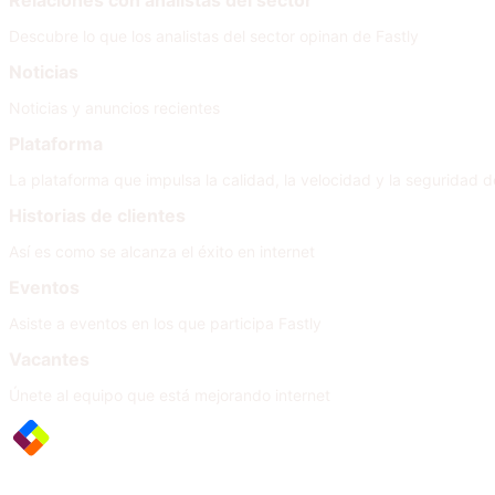
Relaciones con analistas del sector
Descubre lo que los analistas del sector opinan de Fastly
Noticias
Noticias y anuncios recientes
Plataforma
La plataforma que impulsa la calidad, la velocidad y la seguridad de
Historias de clientes
Así es como se alcanza el éxito en internet
Eventos
Asiste a eventos en los que participa Fastly
Vacantes
Únete al equipo que está mejorando internet