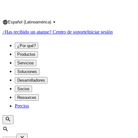
Español (Latinoamérica)
Language
¿Has recibido un ataque?
Centro de soporte
Iniciar sesión
¿Por qué?
Productos
Servicios
Soluciones
Desarrolladores
Socios
Resources
Precios
Search