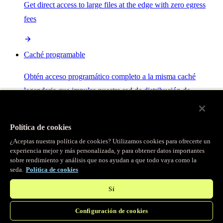
Get direct access to large files at the edge with zero egress
fees
Caché programable
Obtén acceso programático completo a la misma caché
legendaria que impulsa nuestra red de distribución de
contenido.
Política de cookies
Servidor MCP
¿Aceptas nuestra política de cookies? Utilizamos cookies para ofrecerte un
experiencia mejor y más personalizada, y para obtener datos importantes
sobre rendimiento y análisis que nos ayudan a que todo vaya como la
Control por IA para tus servicios Fastly.
seda.
Política de cookies
Sí
Configuración de cookies