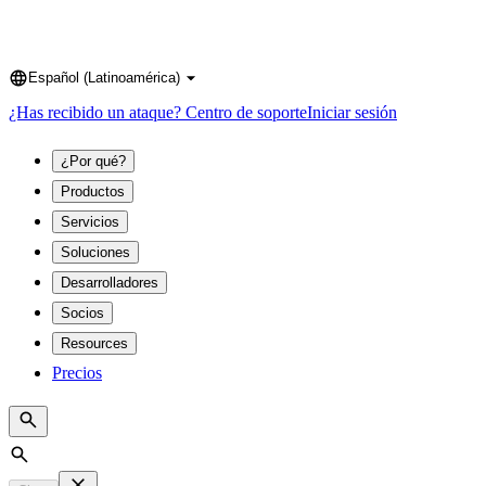
Español (Latinoamérica)
Language
¿Has recibido un ataque?
Centro de soporte
Iniciar sesión
¿Por qué?
Productos
Servicios
Soluciones
Desarrolladores
Socios
Resources
Precios
Search