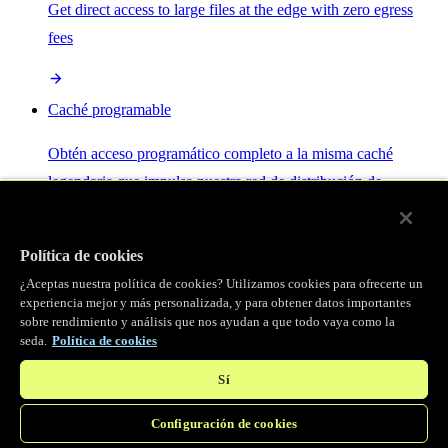
Get direct access to large files at the edge with zero egress
fees
Caché programable
Obtén acceso programático completo a la misma caché
legendaria que impulsa nuestra red de distribución de
contenido.
Política de cookies
Servidor MCP
¿Aceptas nuestra política de cookies? Utilizamos cookies para ofrecerte un
experiencia mejor y más personalizada, y para obtener datos importantes
sobre rendimiento y análisis que nos ayudan a que todo vaya como la
Control por IA para tus servicios Fastly.
seda.
Política de cookies
Sí
Configuración de cookies