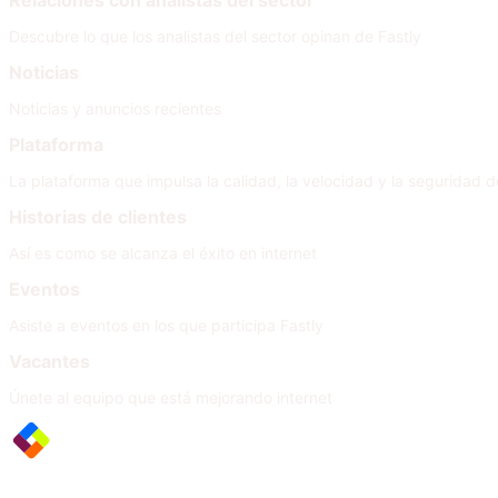
Relaciones con analistas del sector
Descubre lo que los analistas del sector opinan de Fastly
Noticias
Noticias y anuncios recientes
Plataforma
La plataforma que impulsa la calidad, la velocidad y la seguridad de
Historias de clientes
Así es como se alcanza el éxito en internet
Eventos
Asiste a eventos en los que participa Fastly
Vacantes
Únete al equipo que está mejorando internet