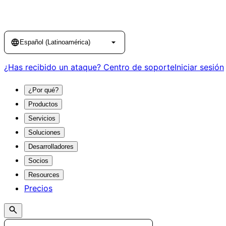
Language
Español (Latinoamérica)
¿Has recibido un ataque?
Centro de soporte
Iniciar sesión
¿Por qué?
Productos
Servicios
Soluciones
Desarrolladores
Socios
Resources
Precios
Search