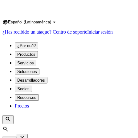
Español (Latinoamérica)
Language
¿Has recibido un ataque?
Centro de soporte
Iniciar sesión
¿Por qué?
Productos
Servicios
Soluciones
Desarrolladores
Socios
Resources
Precios
Search