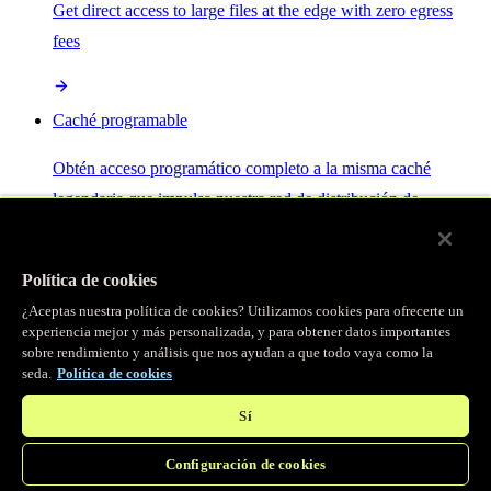
Get direct access to large files at the edge with zero egress
fees
Caché programable
Obtén acceso programático completo a la misma caché
legendaria que impulsa nuestra red de distribución de
contenido.
Política de cookies
Servidor MCP
¿Aceptas nuestra política de cookies? Utilizamos cookies para ofrecerte un
experiencia mejor y más personalizada, y para obtener datos importantes
sobre rendimiento y análisis que nos ayudan a que todo vaya como la
Control por IA para tus servicios Fastly.
seda.
Política de cookies
Sí
Configuración de cookies