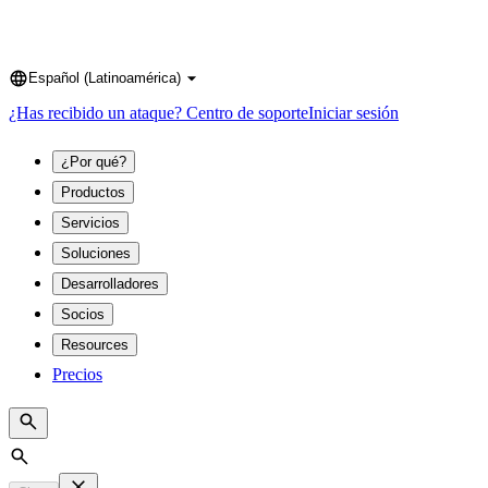
Español (Latinoamérica)
Language
¿Has recibido un ataque?
Centro de soporte
Iniciar sesión
¿Por qué?
Productos
Servicios
Soluciones
Desarrolladores
Socios
Resources
Precios
Search